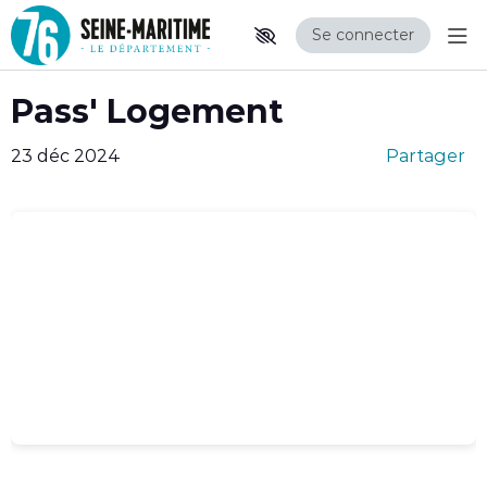
Se connecter
Aff
Aller au contenu principal
Paramètres d'accessibilité
Pass' Logement
23 déc 2024
Partager