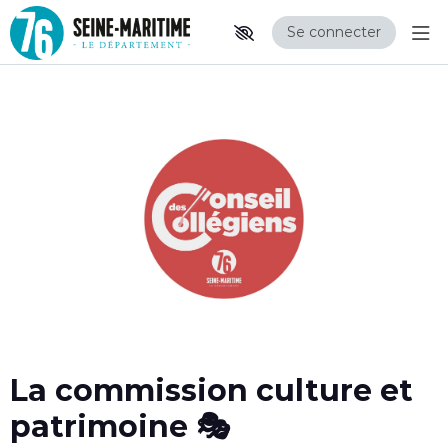
Se connecter
Aff
Aller au contenu principal
Paramètres d'accessibilité
La commission culture et
patrimoine 🎭