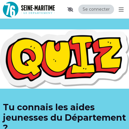
Se connecter
Aff
Aller au contenu principal
Paramètres d'accessibilité
Tu connais les aides
jeunesses du Département
?